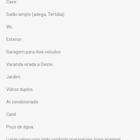
Cave:
Salão amplo (adega, Tertúlia)
Wc.
Exterior:
Garagem para dois veículos.
Varanda virada a Oeste..
Jardim.
Vidros duplos.
Ar condicionado.
Canil.
Poço de água.
Lugar calmo com todo conforto que precisa, bons acessos.